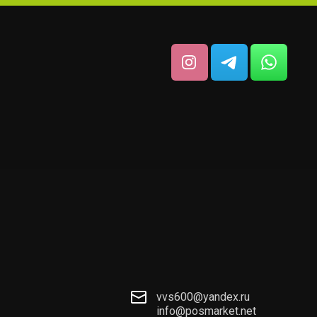
vvs600@yandex.ru
info@posmarket.net