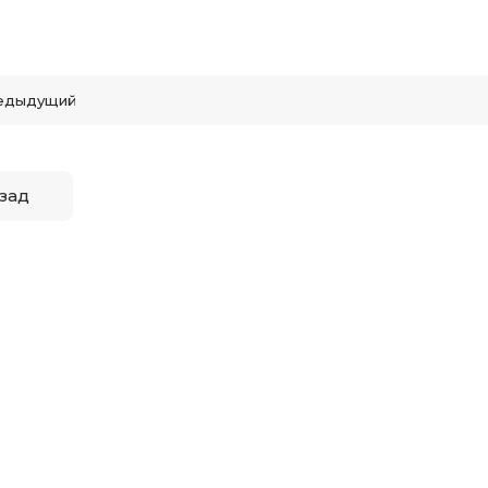
едыдущий
зад