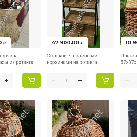
0
47 900.00
10 
₽
₽
корзина
Стеллаж с плетеными
Плетен
асы из ротанга
корзинами из ротанга
57х37х