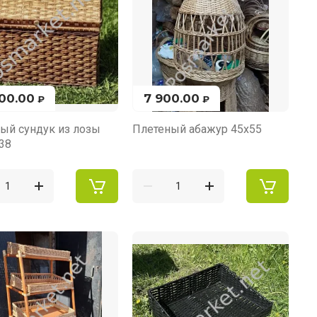
900.00
7 900.00
₽
₽
ый сундук из лозы
Плетеный абажур 45х55
38