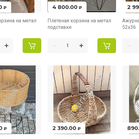
0
4 800.00
2 9
₽
₽
орзина на метал
Плетеная корзина на метал
Ажурна
подставке
52х36
0
2 390.00
890
₽
₽