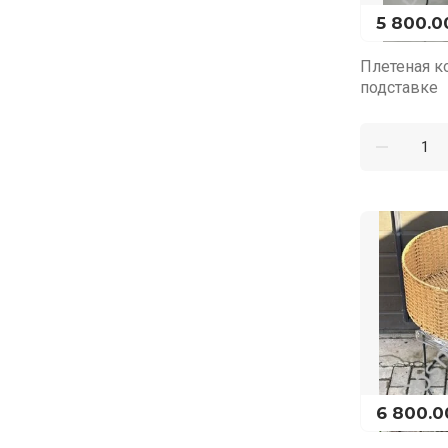
5 800.0
Плетеная к
подставке
6 800.0