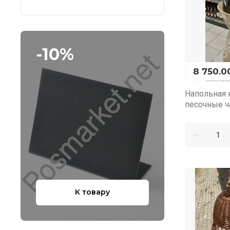
-10%
8 750.0
Напольная 
песочные ч
К товару