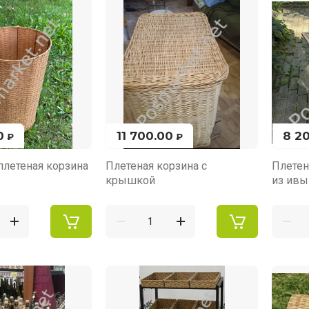
0
11 700.00
8 2
₽
₽
плетеная корзина
Плетеная корзина с
Плетен
крышкой
из ивы