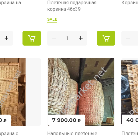
орзина на
Плетеная подарочная
Корзин
корзина 46х39
SALE
0
7 900.00
40 
₽
₽
орзина с
Напольные плетеные
Плетен