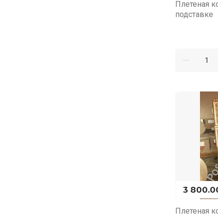
Плетеная к
подставке
3 800.0
Плетеная к