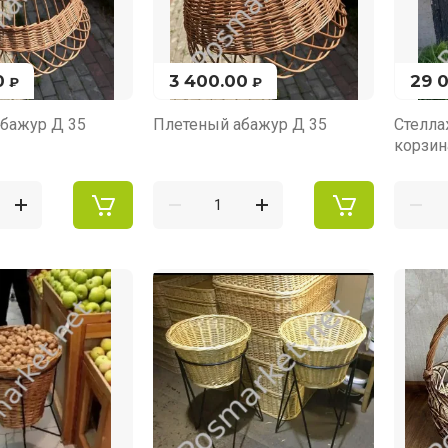
0
3 400.00
29 
₽
₽
бажур Д 35
Плетеный абажур Д 35
Стелла
корзи