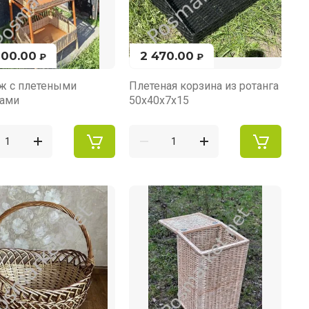
000.00
2 470.00
₽
₽
ж с плетеными
Плетеная корзина из ротанга
нами
50х40х7х15