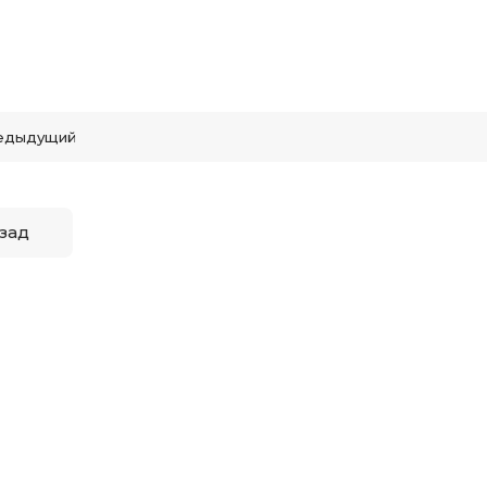
едыдущий
зад