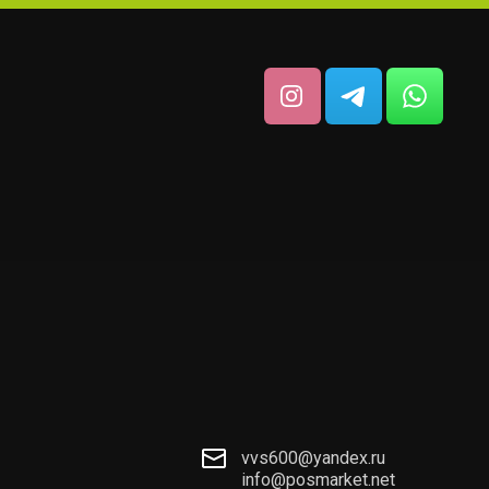
vvs600@yandex.ru
info@posmarket.net