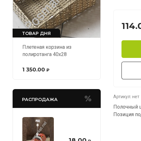
114.
ТОВАР ДНЯ
Плетеная корзина из
полиротанга 40х28
1 350.00
₽
Артикул:
нет
РАСПРОДАЖА
Полочный ц
Позиция под
18.00
₽