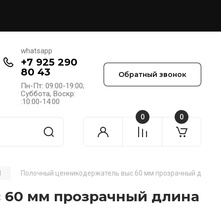
whatsapp
+7 925 290
80 43
Обратный звонок
Пн-Пт: 09:00-19:00;
Cуббота, Воскр:
:10:00-14:00
0
0
И
Полочный ценникодержатель выс 60 мм прозрачный длина 1
 60 мм прозрачный длина