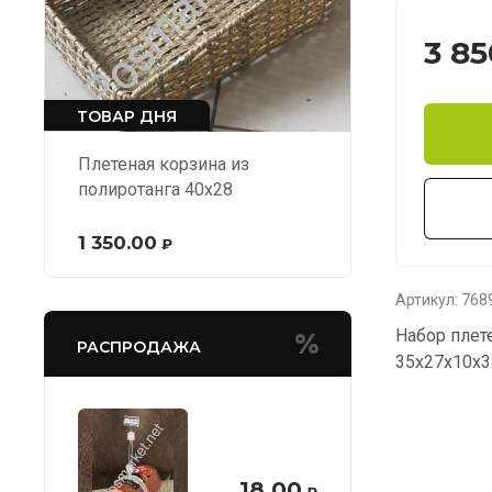
3 85
ТОВАР ДНЯ
Плетеная корзина из
полиротанга 40х28
1 350.00
₽
Артикул:
768
Набор плет
РАСПРОДАЖА
35х27х10х3
18.00
₽