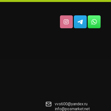
vvs600@yandex.ru
info@posmarket.net