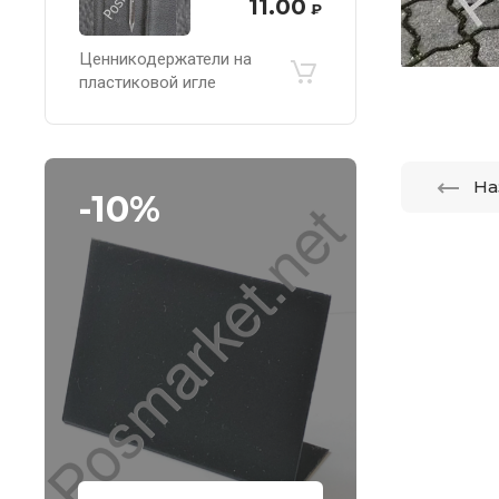
11.00
₽
Ценникодержатели на
пластиковой игле
На
-10%