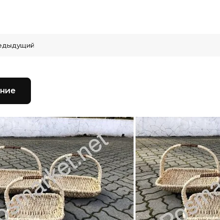
едыдущий
ние