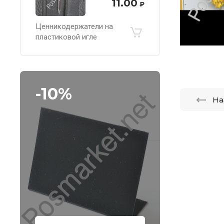
11.00
₽
Ценникодержатели на
пластиковой игле
-10%
На