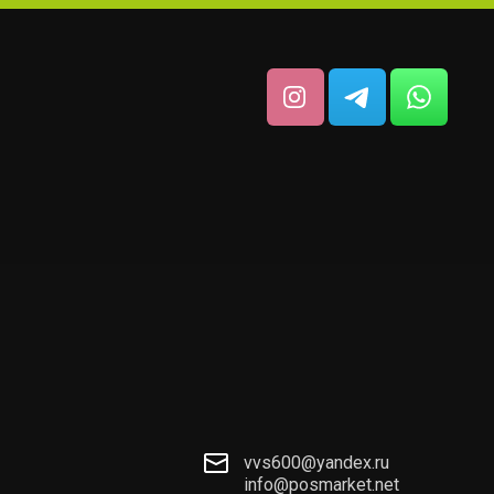
vvs600@yandex.ru
info@posmarket.net