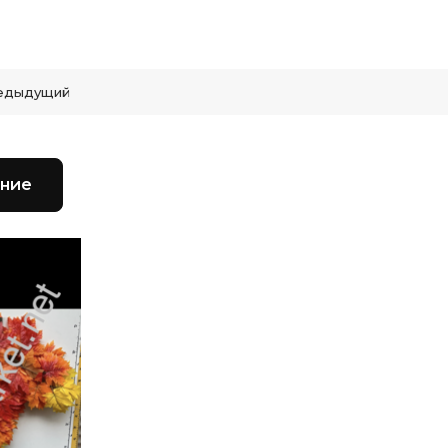
едыдущий
ние